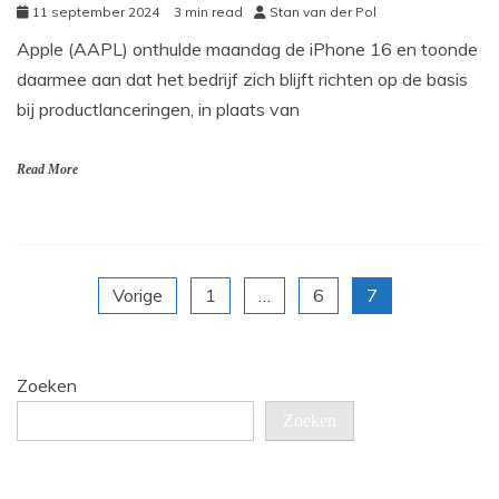
11 september 2024
3 min read
Stan van der Pol
Apple (AAPL) onthulde maandag de iPhone 16 en toonde
daarmee aan dat het bedrijf zich blijft richten op de basis
bij productlanceringen, in plaats van
Read More
Berichten
Vorige
1
…
6
7
paginering
Zoeken
Zoeken