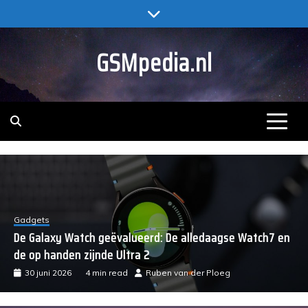
Skip
to
content
GSMpedia.nl
Gadgets
De Galaxy Watch geëvalueerd: De alledaagse Watch7 en
de op handen zijnde Ultra 2
30 juni 2026
4 min read
Ruben van der Ploeg