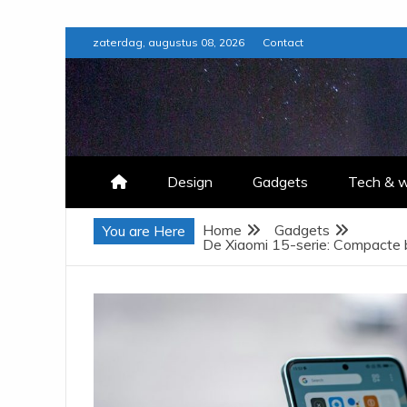
Skip
zaterdag, augustus 08, 2026
Contact
to
content
Design
Gadgets
Tech & 
Home
Gadgets
You are Here
De Xiaomi 15-serie: Compacte 