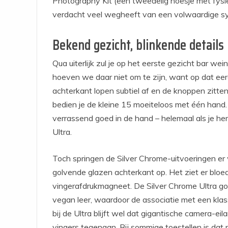
Photography Kit (een tweedelig hoesje met fysi
verdacht veel wegheeft van een volwaardige 
Bekend gezicht, blinkende details
Qua uiterlijk zul je op het eerste gezicht bar we
hoeven we daar niet om te zijn, want op dat eer
achterkant lopen subtiel af en de knoppen zitte
bedien je de kleine 15 moeiteloos met één hand. Z
verrassend goed in de hand – helemaal als je h
Ultra.
Toch springen de Silver Chrome-uitvoeringen er w
golvende glazen achterkant op. Het ziet er bloedm
vingerafdrukmagneet. De Silver Chrome Ultra go
vegan leer, waardoor de associatie met een klass
bij de Ultra blijft wel dat gigantische camera-ei
vingers tegenaan. Bij sommige toestellen is dat r