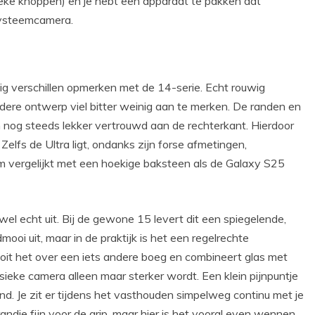
eke knoppen) en je hebt een apparaat te pakken dat
systeemcamera.
inig verschillen opmerken met de 14-serie. Echt rouwig
dere ontwerp viel bitter weinig aan te merken. De randen en
n nog steeds lekker vertrouwd aan de rechterkant. Hierdoor
elfs de Ultra ligt, ondanks zijn forse afmetingen,
em vergelijkt met een hoekige baksteen als de Galaxy S25
el echt uit. Bij de gewone 15 levert dit een spiegelende,
ooi uit, maar in de praktijk is het een regelrechte
oit het over een iets andere boeg en combineert glas met
ieke camera alleen maar sterker wordt. Een klein pijnpuntje
land. Je zit er tijdens het vasthouden simpelweg continu met je
andje fijn voor de grip, maar hier is het vooral even wennen.