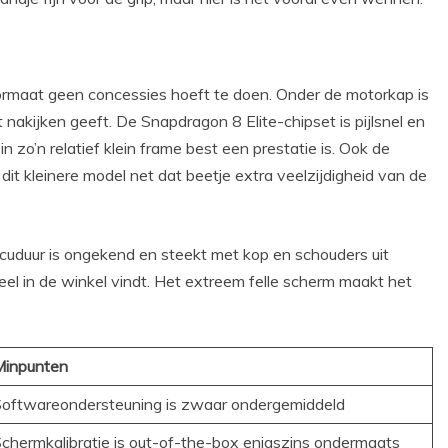
formaat geen concessies hoeft te doen. Onder de motorkap is
nakijken geeft. De Snapdragon 8 Elite-chipset is pijlsnel en
in zo’n relatief klein frame best een prestatie is. Ook de
 dit kleinere model net dat beetje extra veelzijdigheid van de
 accuduur is ongekend en steekt met kop en schouders uit
el in de winkel vindt. Het extreem felle scherm maakt het
Minpunten
oftwareondersteuning is zwaar ondergemiddeld
chermkalibratie is out-of-the-box enigszins ondermaats