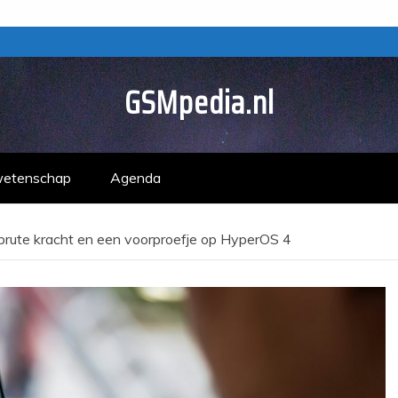
GSMpedia.nl
wetenschap
Agenda
brute kracht en een voorproefje op HyperOS 4