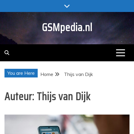
Skip
to
content
GSMpedia.nl
You are Here
Home
Thijs van Dijk
Auteur:
Thijs van Dijk