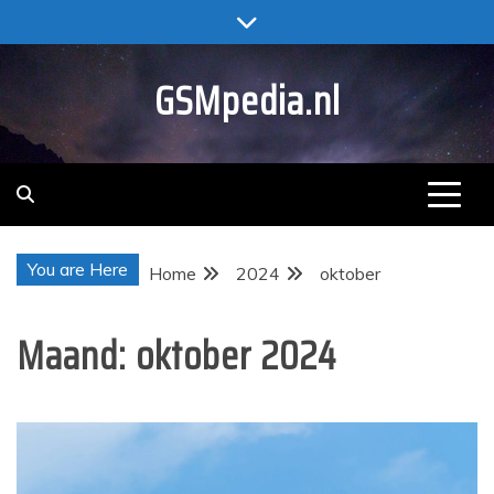
Skip
to
content
GSMpedia.nl
You are Here
Home
2024
oktober
Maand:
oktober 2024