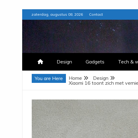
Skip
zaterdag, augustus 08, 2026
Contact
to
content
Design
Gadgets
Tech & 
Home
Design
You are Here
Xiaomi 16 toont zich met verni