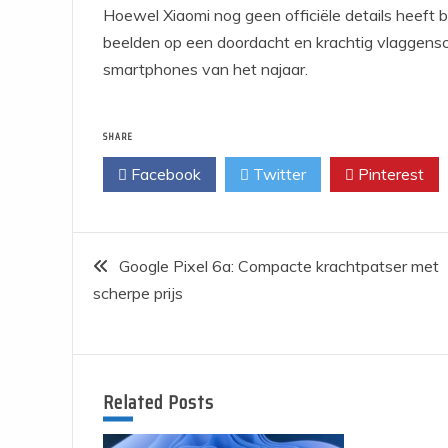
Hoewel Xiaomi nog geen officiële details heeft 
beelden op een doordacht en krachtig vlaggensch
smartphones van het najaar.
SHARE
Facebook
Twitter
Pinterest
Bericht
Google Pixel 6a: Compacte krachtpatser met
scherpe prijs
navigatie
Related Posts