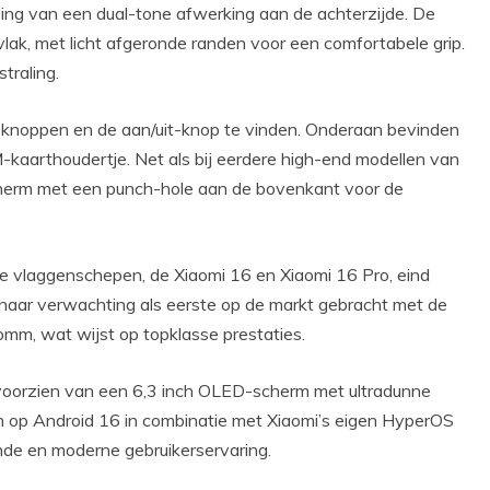
ing van een dual-tone afwerking aan de achterzijde. De
g vlak, met licht afgeronde randen voor een comfortabele grip.
traling.
umeknoppen en de aan/uit-knop te vinden. Onderaan bevinden
-kaarthoudertje. Net als bij eerdere high-end modellen van
scherm met een punch-hole aan de bovenkant voor de
we vlaggenschepen, de Xiaomi 16 en Xiaomi 16 Pro, eind
 naar verwachting als eerste op de markt gebracht met de
mm, wat wijst op topklasse prestaties.
voorzien van een 6,3 inch OLED-scherm met ultradunne
n op Android 16 in combinatie met Xiaomi’s eigen HyperOS
nde en moderne gebruikerservaring.